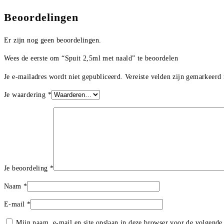
Beoordelingen
Er zijn nog geen beoordelingen.
Wees de eerste om “Spuit 2,5ml met naald” te beoordelen
Je e-mailadres wordt niet gepubliceerd.
Vereiste velden zijn gemarkeerd
Je waardering
*
Je beoordeling
*
Naam
*
E-mail
*
Mijn naam, e-mail en site opslaan in deze browser voor de volgende 