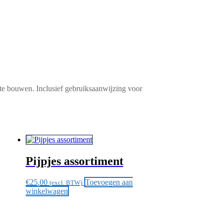
t te bouwen. Inclusief gebruiksaanwijzing voor
Pijpjes assortiment
€
25,00
Toevoegen aan
(excl. BTW)
winkelwagen