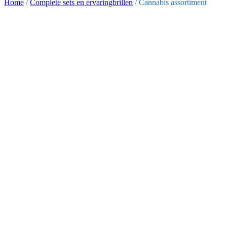
Home
/
Complete sets en ervaringbrillen
/ Cannabis assortiment