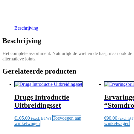
Beschrijving
Beschrijving
Het complete assortiment. Natuurlijk de wiet en de hasj, maar ook de 
alternatieve joints.
Gerelateerde producten
Drugs Introductie
Ervarings
Uitbreidingsset
“Stomdr
€
105,00
Toevoegen aan
€
90,00
(excl. BTW)
(excl. B
winkelwagen
winkelwagen