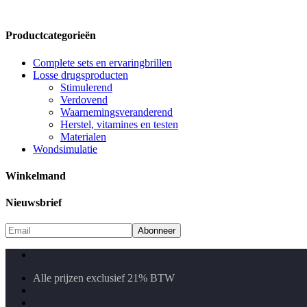
Productcategorieën
Complete sets en ervaringbrillen
Losse drugsproducten
Stimulerend
Verdovend
Waarnemingsveranderend
Herstel, vitamines en testen
Materialen
Wondsimulatie
Winkelmand
Nieuwsbrief
Alle prijzen exclusief 21% BTW