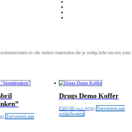
rookmaterialen en alle andere materialen die je nodig hebt om een join
bril
Drugs Demo Koffer
onken”
€
505,00
Toevoegen aan
(excl. BTW)
winkelwagen
Toevoegen aan
TW)